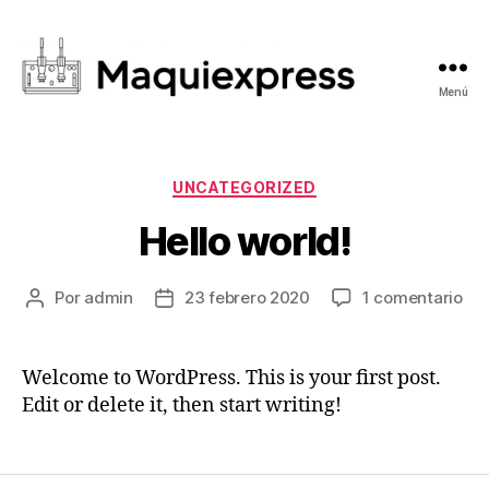
Menú
Maquiexpress
Categorías
UNCATEGORIZED
Hello world!
en
Por
admin
23 febrero 2020
1 comentario
Autor
Fecha
Hel
de
de
wor
la
la
entrada
entrada
Welcome to WordPress. This is your first post.
Edit or delete it, then start writing!